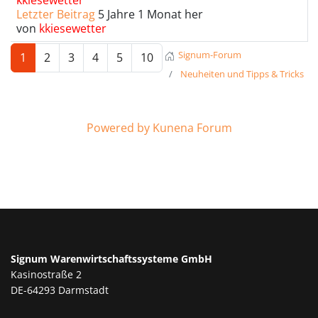
kkiesewetter
Letzter Beitrag
5 Jahre 1 Monat her
von
kkiesewetter
Signum-Forum
1
2
3
4
5
10
Neuheiten und Tipps & Tricks
Powered by
Kunena Forum
Signum Warenwirtschaftssysteme GmbH
Kasinostraße 2
DE-64293 Darmstadt