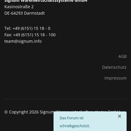
Signum Warenwirtschaftssysteme GmbH
Kasinostraße 2
DE-64293 Darmstadt
Tel: +49 (6151) 15 18 - 0
Fax: +49 (6151) 15 18 - 100
team@signum.info
AGB
Datenschutz
Impressum
© Copyright 2026 Signum Warenwirtschaftssysteme GmbH
×
info
Das Forum ist
schreibgeschützt.