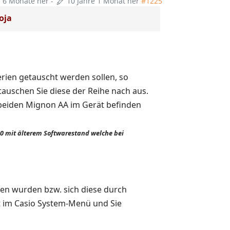
e 6 Monate her
-
10 Jahre 1 Monat her
#1225
oja
erien getauscht werden sollen, so
 tauschen Sie diese der Reihe nach aus.
e beiden Mignon AA im Gerät befinden
00 mit älterem Softwarestand welche bei
men wurden bzw. sich diese durch
t im Casio System-Menü und Sie