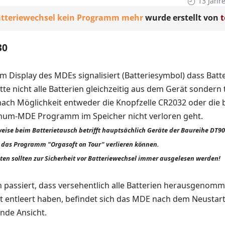
13 Jahr
tteriewechsel kein Programm mehr
wurde erstellt von
t
30
m Display des MDEs signalisiert (Batteriesymbol) dass Batt
te nicht alle Batterien gleichzeitig aus dem Gerät sondern
h nach Möglichkeit entweder die Knopfzelle CR2032 oder di
gnum-MDE Programm im Speicher nicht verloren geht.
eise beim Batterietausch betrifft hauptsächlich Geräte der Baureihe DT9
. das Programm "Orgasoft on Tour" verlieren können.
aten sollten zur Sicherheit vor Batteriewechsel immer ausgelesen werden!
h passiert, dass versehentlich alle Batterien herausgenom
it entleert haben, befindet sich das MDE nach dem Neustar
ende Ansicht.