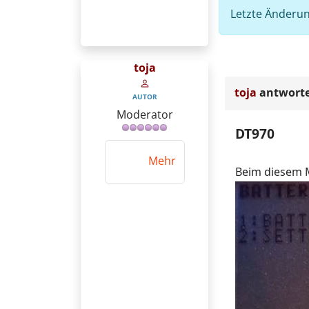
Letzte Änderun
toja
toja
antworte
AUTOR
Moderator
DT970
Mehr
Beim diesem M