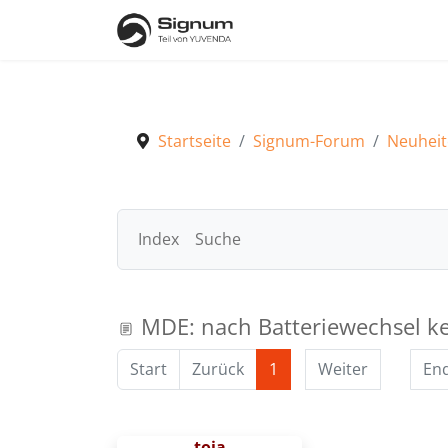
Startseite
Signum-Forum
Neuheit
Index
Suche
Signum-Forum
Neuheiten und Tipps & Tricks
MDE: nach Batteriewechsel 
Start
Zurück
1
Weiter
En
toja