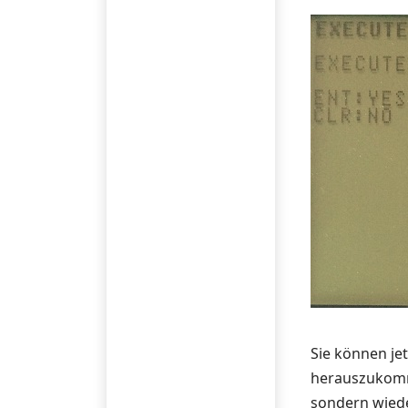
Sie können je
herauszukomme
sondern wied