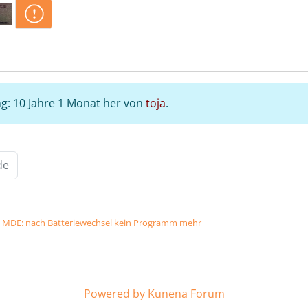
g: 10 Jahre 1 Monat her von
toja
.
de
MDE: nach Batteriewechsel kein Programm mehr
Powered by
Kunena Forum