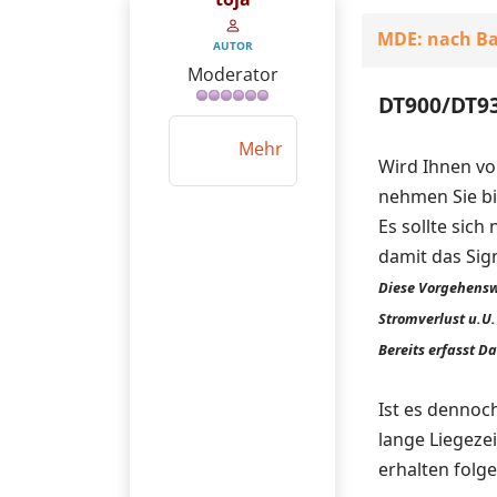
MDE: nach Ba
AUTOR
Moderator
DT900/DT9
Mehr
Wird Ihnen vo
nehmen Sie bit
Es sollte sic
damit das Si
Diese Vorgehensw
Stromverlust u.U
Bereits erfasst D
Ist es dennoc
lange Liegeze
erhalten folg