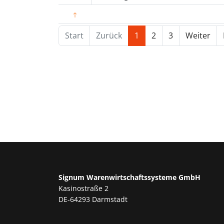
Start
Zurück
1
2
3
Weiter
Signum Warenwirtschaftssysteme GmbH
Kasinostraße 2
DE-64293 Darmstadt