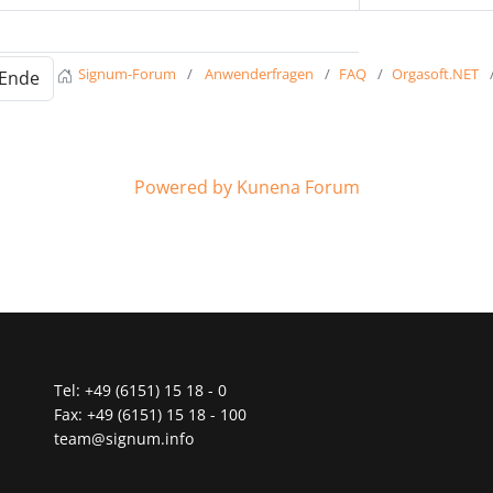
Signum-Forum
Anwenderfragen
FAQ
Orgasoft.NET
Ende
Powered by
Kunena Forum
Tel: +49 (6151) 15 18 - 0
Fax: +49 (6151) 15 18 - 100
team@signum.info