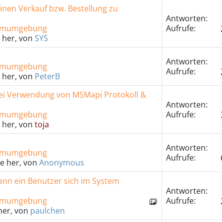
inen Verkauf bzw. Bestellung zu
Antworten:
temumgebung
Aufrufe:
 her, von
SYS
Antworten:
temumgebung
Aufrufe:
 her, von
PeterB
bei Verwendung von MSMapi Protokoll &
Antworten:
temumgebung
Aufrufe:
 her, von
toja
Antworten:
temumgebung
Aufrufe:
e her, von
Anonymous
ann ein Benutzer sich im System
Antworten:
temumgebung
Aufrufe:
her, von
paulchen