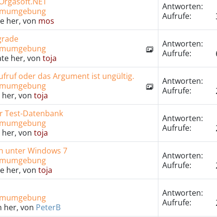
 Orgasoft.NET
Antworten:
temumgebung
Aufrufe:
e her, von
mos
grade
Antworten:
temumgebung
Aufrufe:
te her, von
toja
fruf oder das Argument ist ungültig.
Antworten:
temumgebung
Aufrufe:
 her, von
toja
r Test-Datenbank
Antworten:
temumgebung
Aufrufe:
 her, von
toja
on unter Windows 7
Antworten:
temumgebung
Aufrufe:
e her, von
toja
Antworten:
temumgebung
Aufrufe:
n her, von
PeterB