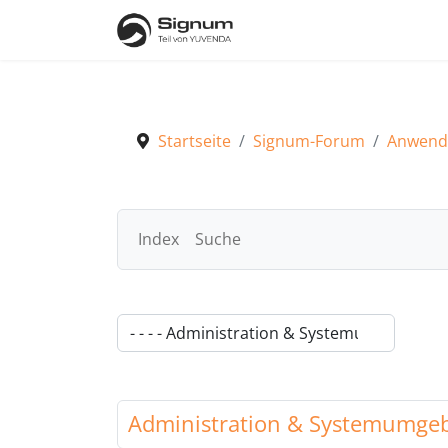
Startseite
Signum-Forum
Anwend
Index
Suche
Signum-Forum
Anwenderfragen
FAQ
Org
Administration & Systemumge