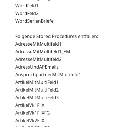
WordFeld1
WordFeld2
WordSerienBriefe
Folgende Stored Procedures entfallen:
AdresseMitMultifeld1
AdresseMitMultifeld1_EM
AdresseMitMultifeld2
AdressUndAPEmails
AnsprechpartnerMitMultifeld1
ArtikelMitMultiFeld1
ArtikelMitMultiFeld2
ArtikelMitMultiFeld3
ArtikelVk1FilX
ArtikelVk1FilXFG
ArtikelVk2FilX