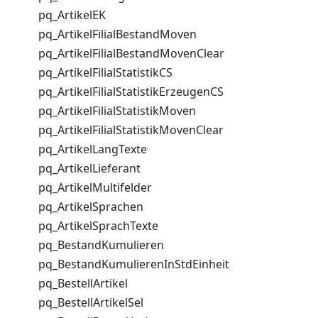
pq_ArtikelEK
pq_ArtikelFilialBestandMoven
pq_ArtikelFilialBestandMovenClear
pq_ArtikelFilialStatistikCS
pq_ArtikelFilialStatistikErzeugenCS
pq_ArtikelFilialStatistikMoven
pq_ArtikelFilialStatistikMovenClear
pq_ArtikelLangTexte
pq_ArtikelLieferant
pq_ArtikelMultifelder
pq_ArtikelSprachen
pq_ArtikelSprachTexte
pq_BestandKumulieren
pq_BestandKumulierenInStdEinheit
pq_BestellArtikel
pq_BestellArtikelSel