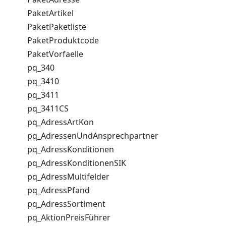
PaketArtikel
PaketPaketliste
PaketProduktcode
PaketVorfaelle
pq_340
pq_3410
pq_3411
pq_3411CS
pq_AdressArtKon
pq_AdressenUndAnsprechpartner
pq_AdressKonditionen
pq_AdressKonditionenSIK
pq_AdressMultifelder
pq_AdressPfand
pq_AdressSortiment
pq_AktionPreisFührer