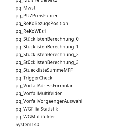
pq_MultiFelderArt2
pq_Mwst
pq_PUZPreisFührer
pq_ReKoBezugsPosition
pq_ReKoWEs1
pq_StücklistenBerechnung_0
pq_StücklistenBerechnung_1
pq_StücklistenBerechnung_2
pq_StücklistenBerechnung_3
pq_StuecklisteSummeMFF
pq_TriggerCheck
pq_VorfallAdressFormular
pq_VorfallMultifelder
pq_VorfallVorgaengerAuswahl
pq_WGFilialStatistik
pq_WGMultifelder
System140