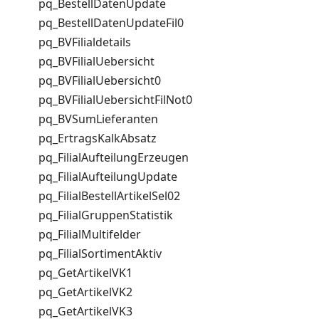
pq_BestellDatenUpdate
pq_BestellDatenUpdateFil0
pq_BVFilialdetails
pq_BVFilialUebersicht
pq_BVFilialUebersicht0
pq_BVFilialUebersichtFilNot0
pq_BVSumLieferanten
pq_ErtragsKalkAbsatz
pq_FilialAufteilungErzeugen
pq_FilialAufteilungUpdate
pq_FilialBestellArtikelSel02
pq_FilialGruppenStatistik
pq_FilialMultifelder
pq_FilialSortimentAktiv
pq_GetArtikelVK1
pq_GetArtikelVK2
pq_GetArtikelVK3