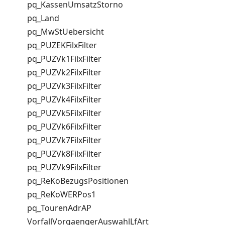
pq_KassenUmsatzStorno
pq_Land
pq_MwStUebersicht
pq_PUZEKFilxFilter
pq_PUZVk1FilxFilter
pq_PUZVk2FilxFilter
pq_PUZVk3FilxFilter
pq_PUZVk4FilxFilter
pq_PUZVk5FilxFilter
pq_PUZVk6FilxFilter
pq_PUZVk7FilxFilter
pq_PUZVk8FilxFilter
pq_PUZVk9FilxFilter
pq_ReKoBezugsPositionen
pq_ReKoWERPos1
pq_TourenAdrAP
VorfallVorgaengerAuswahlLfArt