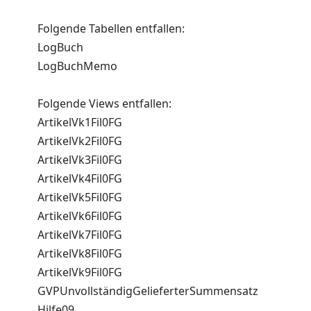
Folgende Tabellen entfallen:
LogBuch
LogBuchMemo
Folgende Views entfallen:
ArtikelVk1Fil0FG
ArtikelVk2Fil0FG
ArtikelVk3Fil0FG
ArtikelVk4Fil0FG
ArtikelVk5Fil0FG
ArtikelVk6Fil0FG
ArtikelVk7Fil0FG
ArtikelVk8Fil0FG
ArtikelVk9Fil0FG
GVPUnvollständigGelieferterSummensatz
Hilfe09