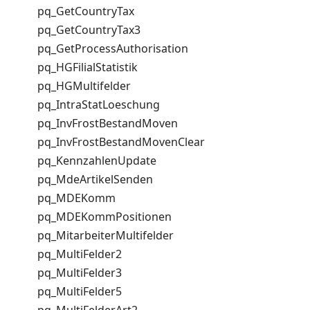
pq_GetCountryTax
pq_GetCountryTax3
pq_GetProcessAuthorisation
pq_HGFilialStatistik
pq_HGMultifelder
pq_IntraStatLoeschung
pq_InvFrostBestandMoven
pq_InvFrostBestandMovenClear
pq_KennzahlenUpdate
pq_MdeArtikelSenden
pq_MDEKomm
pq_MDEKommPositionen
pq_MitarbeiterMultifelder
pq_MultiFelder2
pq_MultiFelder3
pq_MultiFelder5