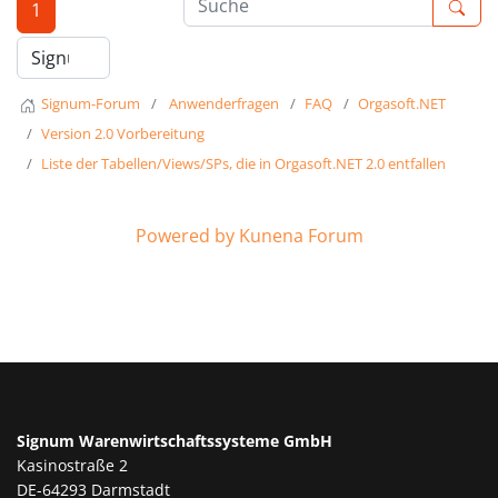
1
Signum-Forum
Anwenderfragen
FAQ
Orgasoft.NET
Version 2.0 Vorbereitung
Liste der Tabellen/Views/SPs, die in Orgasoft.NET 2.0 entfallen
Powered by
Kunena Forum
Signum Warenwirtschaftssysteme GmbH
Kasinostraße 2
DE-64293 Darmstadt