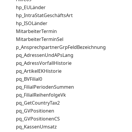
hp_EULänder
hp_IntraStatGeschäftsArt
hp_ISOLänder
MitarbeiterTermin
MitarbeiterTerminSel
p_AnsprechpartnerGrpFeldBezeichnung
pq_AdressenUndAPsLang
pq_AdressVorfallHistorie
pq_ArtikelEKHistorie
pq_BVFilial0
pq_FilialPeriodenSummen
pq_FilialReihenfolgeVk
pq_GetCountryTax2
pq_GVPositionen
pq_GVPositionenCS
pq_KassenUmsatz