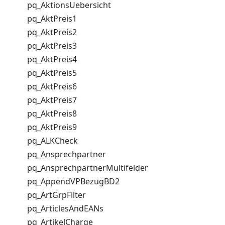
pq_AktionsUebersicht
pq_AktPreis1
pq_AktPreis2
pq_AktPreis3
pq_AktPreis4
pq_AktPreis5
pq_AktPreis6
pq_AktPreis7
pq_AktPreis8
pq_AktPreis9
pq_ALKCheck
pq_Ansprechpartner
pq_AnsprechpartnerMultifelder
pq_AppendVPBezugBD2
pq_ArtGrpFilter
pq_ArticlesAndEANs
pq_ArtikelCharge