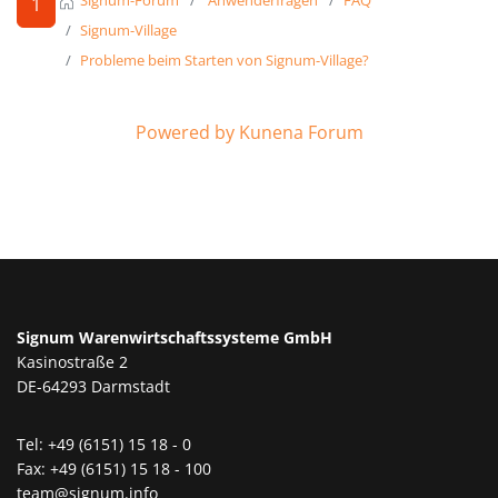
Signum-Forum
Anwenderfragen
FAQ
1
Signum-Village
Probleme beim Starten von Signum-Village?
Powered by
Kunena Forum
Signum Warenwirtschaftssysteme GmbH
Kasinostraße 2
DE-64293 Darmstadt
Tel: +49 (6151) 15 18 - 0
Fax: +49 (6151) 15 18 - 100
team@signum.info