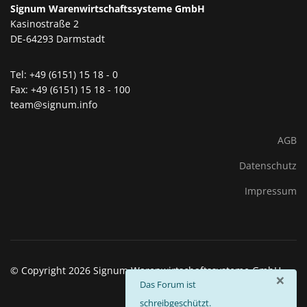
Signum Warenwirtschaftssysteme GmbH
Kasinostraße 2
DE-64293 Darmstadt
Tel: +49 (6151) 15 18 - 0
Fax: +49 (6151) 15 18 - 100
team@signum.info
AGB
Datenschutz
Impressum
© Copyright 2026 Signum Warenwirtschaftssysteme GmbH
×
info
Das Forum ist
schreibgeschützt.