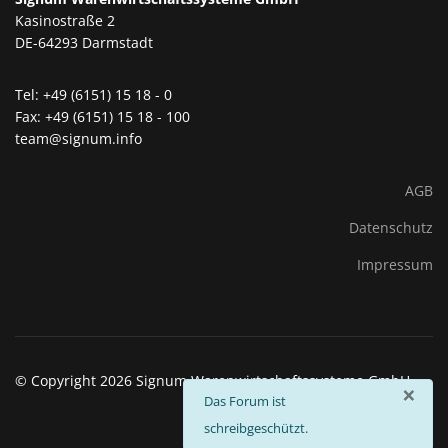
Kasinostraße 2
DE-64293 Darmstadt
Tel: +49 (6151) 15 18 - 0
Fax: +49 (6151) 15 18 - 100
team@signum.info
AGB
Datenschutz
Impressum
© Copyright 2026 Signum Warenwirtschaftssysteme GmbH
×
info
Das Forum ist
schreibgeschützt.