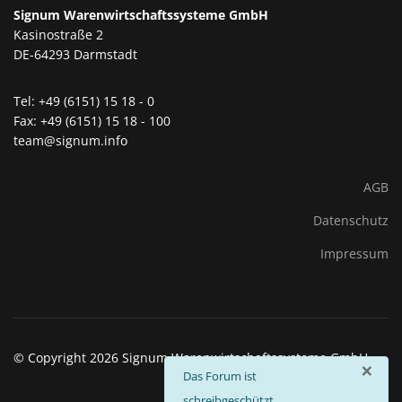
Signum Warenwirtschaftssysteme GmbH
Kasinostraße 2
DE-64293 Darmstadt
Tel: +49 (6151) 15 18 - 0
Fax: +49 (6151) 15 18 - 100
team@signum.info
AGB
Datenschutz
Impressum
© Copyright 2026 Signum Warenwirtschaftssysteme GmbH
×
info
Das Forum ist
schreibgeschützt.