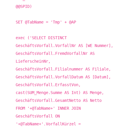
@@SPID)
SET @TabName = 'Tmp' + @AP
exec ('SELECT DISTINCT
GeschäftsVorfall.VorfallNr AS [WE Nummer],
GeschäftsVorfall.FremdVorfallNr AS
LieferscheinNr,
GeschäftsVorfall.Filialnummer AS Filiale,
GeschäftsVorfall.VorfallDatum AS [Datum],
GeschäftsVorfall.ErfasstVon,
cast(SUM_Menge.Summe AS Int) AS Menge,
GeschäftsVorfall.GesamtNetto AS Netto
FROM '+@TabName+' INNER JOIN
GeschäftsVorfall ON
'+@TabName+'.VorfallKürzel =