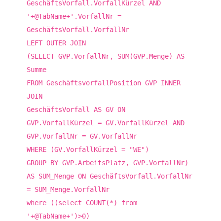
GeschäftsVorfall.VorfallKürzel AND
'+@TabName+'.VorfallNr =
GeschäftsVorfall.VorfallNr
LEFT OUTER JOIN
(SELECT GVP.VorfallNr, SUM(GVP.Menge) AS
Summe
FROM GeschäftsvorfallPosition GVP INNER
JOIN
GeschäftsVorfall AS GV ON
GVP.VorfallKürzel = GV.VorfallKürzel AND
GVP.VorfallNr = GV.VorfallNr
WHERE (GV.VorfallKürzel = "WE")
GROUP BY GVP.ArbeitsPlatz, GVP.VorfallNr)
AS SUM_Menge ON GeschäftsVorfall.VorfallNr
= SUM_Menge.VorfallNr
where ((select COUNT(*) from
'+@TabName+')>0)