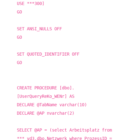
USE ***300]
GO
SET ANSI_NULLS OFF
GO
SET QUOTED_IDENTIFIER OFF
GO
CREATE PROCEDURE [dbo].
[UserQueryReKo_WENr] AS
DECLARE @TabName varchar(10)
DECLARE @AP nvarchar(2)
SELECT @AP = (select Arbeitsplatz from
***_vd3.dbo.Netzwerk where ProzessID =