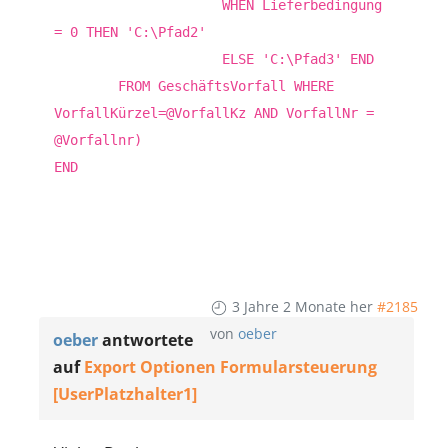
WHEN Lieferbedingung
= 0 THEN 'C:\Pfad2'
ELSE 'C:\Pfad3' END
FROM GeschäftsVorfall WHERE
VorfallKürzel=@VorfallKz AND VorfallNr =
@Vorfallnr)
END
3 Jahre 2 Monate her
#2185
von
oeber
oeber
antwortete
auf
Export Optionen Formularsteuerung
[UserPlatzhalter1]