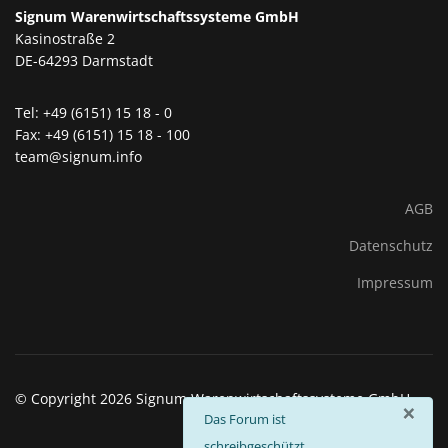
Signum Warenwirtschaftssysteme GmbH
Kasinostraße 2
DE-64293 Darmstadt
Tel: +49 (6151) 15 18 - 0
Fax: +49 (6151) 15 18 - 100
team@signum.info
AGB
Datenschutz
Impressum
© Copyright 2026 Signum Warenwirtschaftssysteme GmbH
×
info
Das Forum ist
schreibgeschützt.