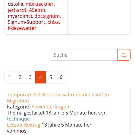
dstolle
,
mbrueckner
,
jerhardt
,
ASefrin
,
myardimci
,
docsignum
,
Signum-Support
,
chba
,
kkiesewetter
1
2
3
4
5
6
Temporäre Selektionen während der sanften
Migration
Kategorie:
Anwenderfragen
Thema gestartet 13 Jahre 5 Monate her, von
technique
Letzter Beitrag
13 Jahre 5 Monate her
von
mos