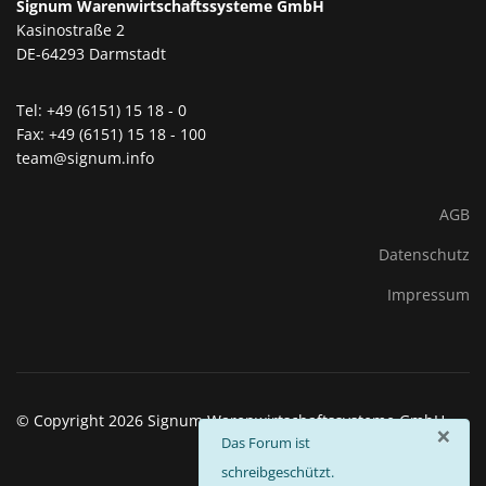
Signum Warenwirtschaftssysteme GmbH
Kasinostraße 2
DE-64293 Darmstadt
Tel: +49 (6151) 15 18 - 0
Fax: +49 (6151) 15 18 - 100
team@signum.info
AGB
Datenschutz
Impressum
© Copyright 2026 Signum Warenwirtschaftssysteme GmbH
×
info
Das Forum ist
schreibgeschützt.