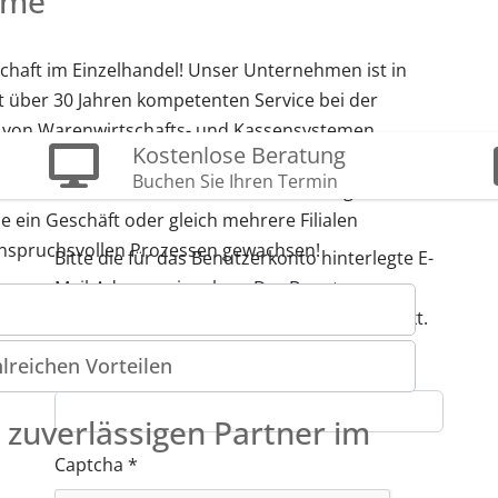
eme
 und verwalten
tschaft im Einzelhandel! Unser Unternehmen ist in
ystem.
t über 30 Jahren kompetenten Service bei der
ng von Warenwirtschafts- und Kassensystemen.
Kostenlose Beratung
 kann individuell auf die Bedürfnisse Ihres
Buchen Sie Ihren Termin
 kontinuierlich weiterentwickelt. Ganz gleich in
ie ein Geschäft oder gleich mehrere Filialen
 anspruchsvollen Prozessen gewachsen!
Bitte die für das Benutzerkonto hinterlegte E-
Mail-Adresse eingeben. Der Benutzername
wird dann an diese E-Mail-Adresse geschickt.
hlreichen Vorteilen
E-Mail-Adresse
*
 zuverlässigen Partner im
Captcha
*